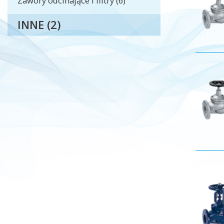
Zawory odcinające i filtry (6)
INNE (2)