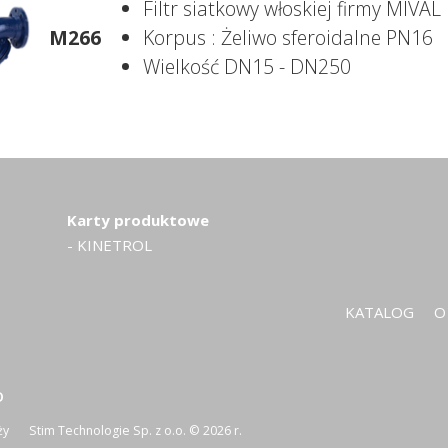
Filtr siatkowy włoskiej firmy MIVAL
M266
Korpus : Żeliwo sferoidalne PN16
Wielkość DN15 - DN250
Karty produktowe
- KINETROL
KATALOG
O
O
ży
Stim Technologie Sp. z o.o. © 2026 r.