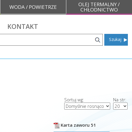
OLEJ TERMALNY /
WODA / POWIETRZE
CHŁODNICTWO
KONTAKT
Szukaj
Sortuj wg:
Na str:
Karta zaworu 51