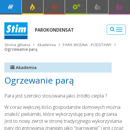
PAROKONDENSAT
NAW
Strona główna
Akademia
PARA WODNA - PODSTAWY
Ogrzewanie parą
Akademia
TLV (154)
Ogrzewanie parą
RTK (31)
Para jest szeroko stosowana jako źródło ciepła ?
WEKA (16)
W coraz większej ilości gospodarstw domowych można
MIVAL (6)
znaleźć piekarniki, które wykorzystuję parę do grzania.
INNE (2)
Jest to nowy zwrot w stronę tradycyjnego wykorzystania
pary do gotowania znanego jako "parowanie" i jest coraz