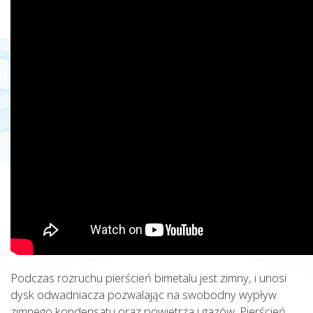
Podczas rozruchu pierścień bimetalu jest zimny, i unosi
dysk odwadniacza pozwalając na swobodny wypływ
zimnego kondensatu oraz powietrza i gazów. Pierścień