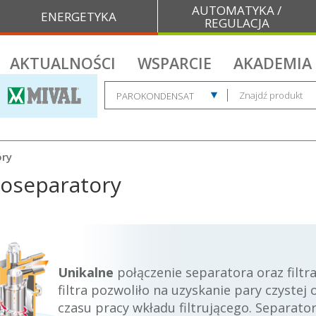
AUTOMATYKA /
ENERGETYKA
REGULACJA
AKTUALNOŚCI
WSPARCIE
AKADEMIA
ory
troseparatory
Unikalne
połączenie separatora oraz filtr
filtra pozwoliło na uzyskanie pary czystej
czasu pracy wkładu filtrującego. Separato