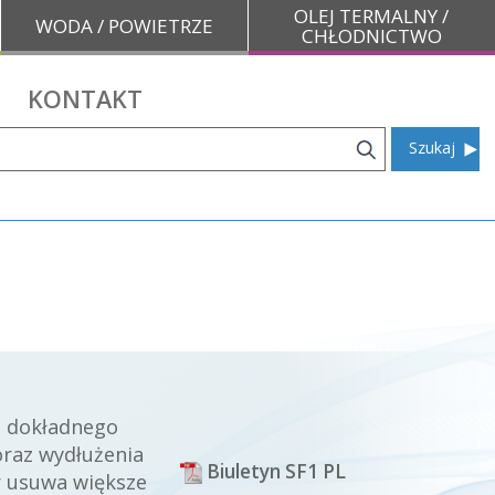
OLEJ TERMALNY /
WODA / POWIETRZE
CHŁODNICTWO
KONTAKT
Szukaj
a dokładnego
 oraz wydłużenia
Biuletyn SF1 PL
r usuwa większe