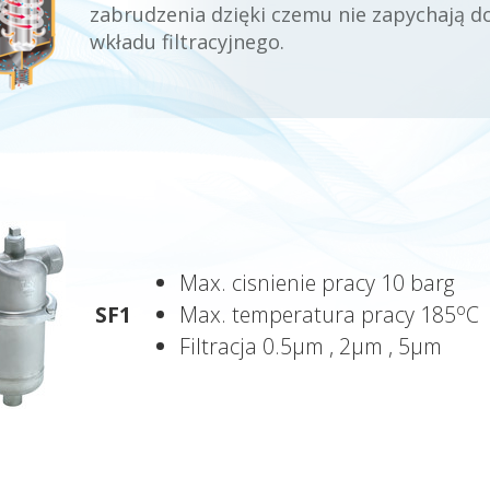
zabrudzenia dzięki czemu nie zapychają 
wkładu filtracyjnego.
Max. cisnienie pracy 10 barg
o
SF1
Max. temperatura pracy 185
C
Filtracja 0.5µm , 2µm , 5µm