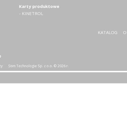
Karty produktowe
- KINETROL
KATALOG
O
O
ży
Stim Technologie Sp. z o.o. © 2026 r.