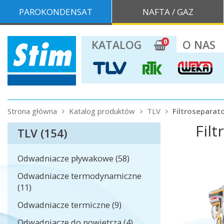
PAROKONDENSAT
NAFTA / GAZ
0
KATALOG
O NAS
Strona główna
Katalog produktów
TLV
Filtroseparat
Fil
TLV (154)
Odwadniacze pływakowe (58)
Odwadniacze termodynamiczne
(11)
Odwadniacze termiczne (9)
Odwadniacze do powietrza (4)