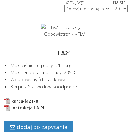
ODWADNIACZE POMPUJĄCE (6)
Sortuj wg:
Na str:
POMPY KONDENSATU (10)
REDUKTORY CIŚNIENIA (23)
ZESTAWY POMPOWE (1)
ZAWORY NADMIAROWE (1)
ZAWORY REGULACYJNE (2)
LA21
ZAWORY ZWROTNE (4)
Max. ciśnienie pracy: 21 barg
Max. temperatura pracy: 235°C
SEPARATORY (3)
Wbudowany filtr siatkowy
FILTROSEPARATORY (1)
Korpus: Staliwo kwasoodporne
ODPOWIETRZNIKI (7)
karta-la21-pl
DO PARY (2)
Instrukcja LA PL
DO WODY (5)
dodaj do zapytania
URZĄDZENIA DLA PARY CZYSTEJ (6)