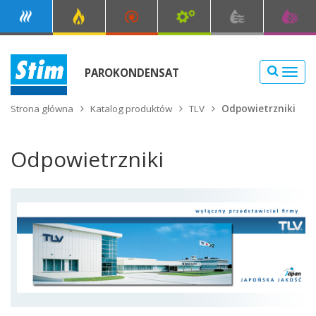
PAROKONDENSAT
NAW
Strona główna
Katalog produktów
TLV
Odpowietrzniki
Odpowietrzniki
TLV (154)
ODWADNIACZE PŁYWAKOWE (58)
ODWADNIACZE TERMODYNAMICZNE (11)
ODWADNIACZE TERMICZNE (9)
ODWADNIACZE DO POWIETRZA (4)